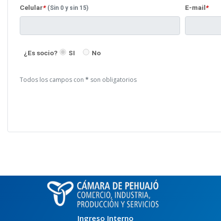
Celular
*
E-mail
*
(Sin 0 y sin 15)
¿Es socio?
SI
No
Todos los campos con
*
son obligatorios
Ingreso Interno